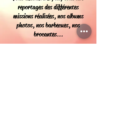
reportages des différentes
missions réalisées, nos albums
photos, nos barbecues, nos
brocantes...
Ainsi, vous pourrez suivre nos
divers activités en images et en
vidéos !
😉
Restez connecté !
C'est parti !
Photos
Vidéos